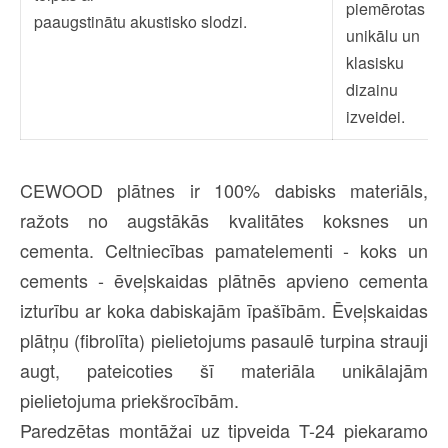
piemērotas
paaugstinātu akustisko slodzi.
unikālu un
klasisku
dizainu
izveidei.
CEWOOD plātnes ir 100% dabisks materiāls,
ražots no augstākās kvalitātes koksnes un
cementa. Celtniecības pamatelementi - koks un
cements - ēveļskaidas plātnēs apvieno cementa
izturību ar koka dabiskajām īpašībām. Ēveļskaidas
plātņu (fibrolīta) pielietojums pasaulē turpina strauji
augt, pateicoties šī materiāla unikālajām
pielietojuma priekšrocībām.
Paredzētas montāžai uz tipveida T-24 piekaramo