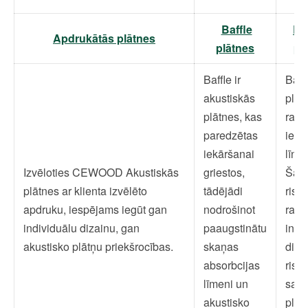
Baffle
Ba
Apdrukātās plātnes
plātnes
pl
Baffle ir
Bar
akustiskās
plāt
plātnes, kas
raks
paredzētas
iefr
iekāršanai
līnij
Izvēloties CEWOOD Akustiskās
griestos,
Šād
plātnes ar klienta izvēlēto
tādējādi
risi
apdruku, iespējams iegūt gan
nodrošinot
rada
individuālu dizainu, gan
paaugstinātu
inte
akustisko plātņu priekšrocības.
skaņas
diza
absorbcijas
risi
līmeni un
sagl
akustisko
plāt