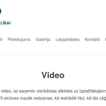
LĪBAI
ti
Pielietojums
Galerija
Lejupielādes
Kontakti
Video
ideo, lai saņemtu vienkāršas atbildes uz izplatītākaj
īt skrūves mazāk redzamas, kā iestrādāt fāzi, kā tās zāģē