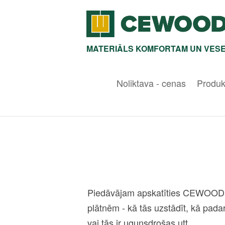
MATERIĀLS KOMFORTAM UN VESE
Noliktava - cenas
Produk
Piedāvājam apskatīties CEWOOD v
plātnēm - kā tās uzstādīt, kā padar
vai tās ir ugunsdrošas utt.