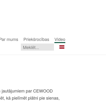
Par mums
Priekšrocības
Video
iem jautājumiem par CEWOOD
t, kā pielīmēt plātni pie sienas,