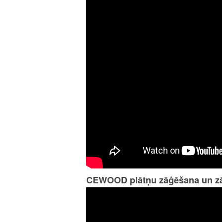
CEWOOD plātņu zāģēšana un zā