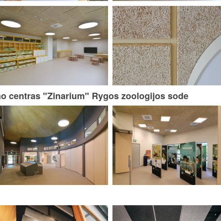
imo centras "Zinarium" Rygos zoologijos sode