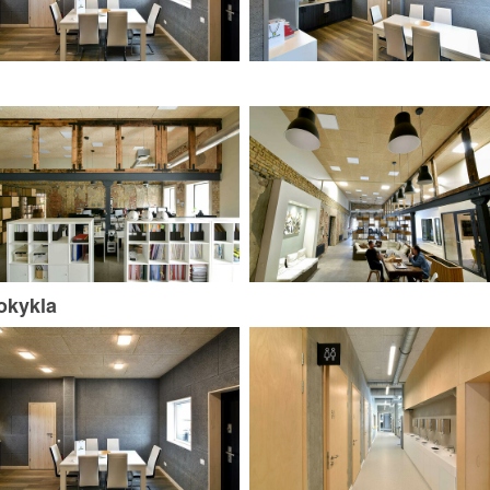
okykla