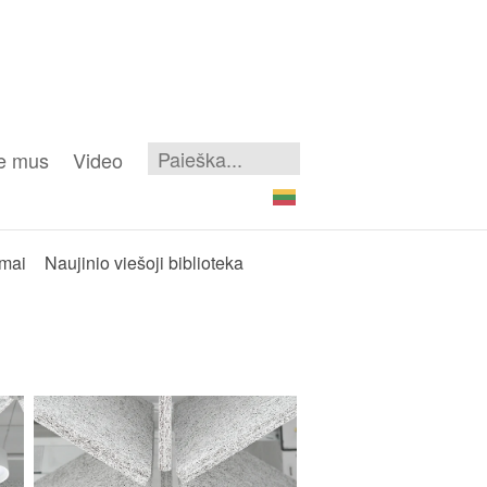
e mus
Video
ymai
Naujinio viešoji biblioteka