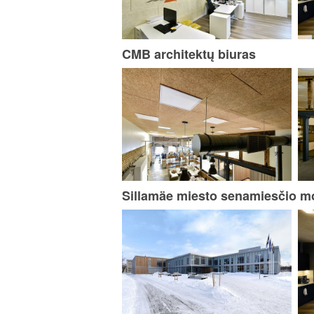
CMB architektų biuras
Sillamäe miesto senamiesčio m