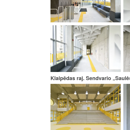
Klaipēdas raj. Sendvario „Saulė