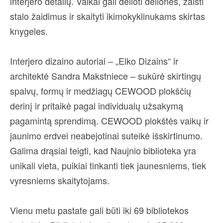
interjero detalių. Vaikai gali dėlioti dėliones, žaisti
stalo žaidimus ir skaityti ikimokyklinukams skirtas
knygeles.
Interjero dizaino autoriai – „Elko Dizains“ ir
architektė Sandra Makstniece – sukūrė skirtingų
spalvų, formų ir medžiagų CEWOOD plokščių
derinį ir pritaikė pagal individualų užsakymą
pagamintą sprendimą. CEWOOD plokštės vaikų ir
jaunimo erdvei neabejotinai suteikė išskirtinumo.
Galima drąsiai teigti, kad Naujnio biblioteka yra
unikali vieta, puikiai tinkanti tiek jaunesniems, tiek
vyresniems skaitytojams.
Vienu metu pastate gali būti iki 69 bibliotekos