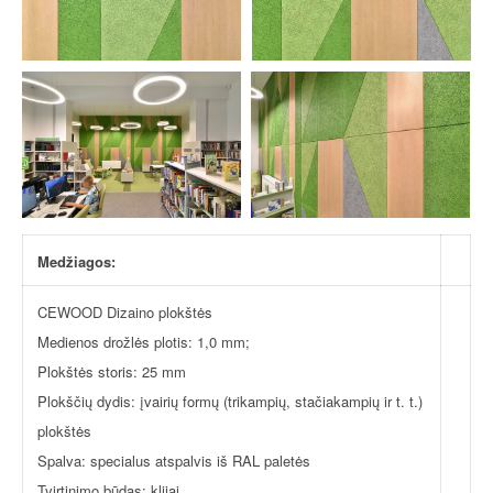
Medžiagos:
CEWOOD Dizaino plokštės
Medienos drožlės plotis: 1,0 mm;
Plokštės storis: 25 mm
Plokščių dydis: įvairių formų (trikampių, stačiakampių ir t. t.)
plokštės
Spalva: specialus atspalvis iš RAL paletės
Tvirtinimo būdas: klijai