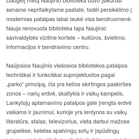
Daugelį metų Naujinio biblioteka buvo įsikūrusi
sename nepritaikytame pastate, todėl persikėlimo į
modernias patalpas labai laukė visa bendruomenė.
Nauja renovuota biblioteka taps Naujinio
savivaldybės vizitine kortele – kultūros, švietimo,
informacijos ir bendravimo centru.
Naũjosios Naujinio viešosios bibliotekos patalpos
techniškai ir funkciškai suprojektuotos pagal
„parko“ principą, čia yra kelios skirtingos paskirties
zonos – narių erdvė, skaitykla ir vaikų kampelis.
Lankytojų aptarnavimo patalpos gale įrengta erdvė
vaikams ir jaunimui, kurioje yra lentynos su vaikų
literatūra, stalas, televizorius, vieta darbui mažose
grupelėse, keletas spalvingų sofų ir įspūdingų