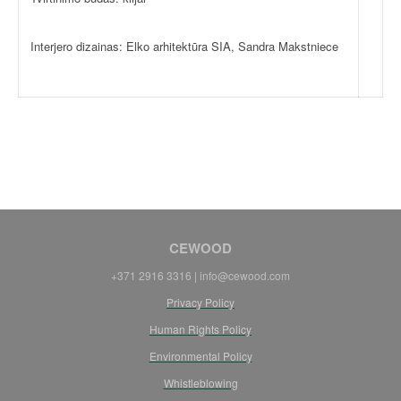
Interjero dizainas: Elko arhitektūra SIA, Sandra Makstniece
CEWOOD
+371 2916 3316 |
info@cewood.com
Privacy Policy
Human Rights Policy
Environmental Policy
Whistleblowing