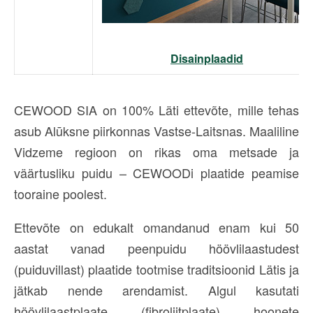
Disainplaadid
CEWOOD SIA on 100% Läti ettevõte, mille tehas
asub Alūksne piirkonnas Vastse-Laitsnas. Maaliline
Vidzeme regioon on rikas oma metsade ja
väärtusliku puidu – CEWOODi plaatide peamise
tooraine poolest.
Ettevõte on edukalt omandanud enam kui 50
aastat vanad peenpuidu höövlilaastudest
(puiduvillast) plaatide tootmise traditsioonid Lätis ja
jätkab nende arendamist. Algul kasutati
höövlilaastplaate (fibroliitplaate) hoonete