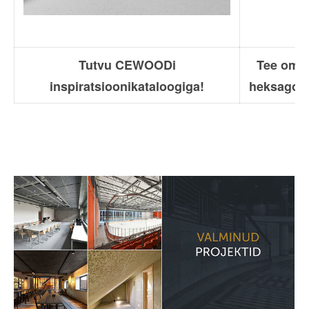
Tutvu CEWOODi
Tee oma
inspiratsioonikataloogiga!
heksagonp