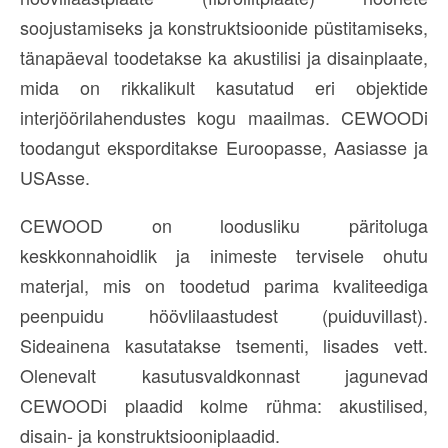
soojustamiseks ja konstruktsioonide püstitamiseks,
tänapäeval toodetakse ka akustilisi ja disainplaate,
mida on rikkalikult kasutatud eri objektide
interjöörilahendustes kogu maailmas. CEWOODi
toodangut eksporditakse Euroopasse, Aasiasse ja
USAsse.
CEWOOD on loodusliku päritoluga
keskkonnahoidlik ja inimeste tervisele ohutu
materjal, mis on toodetud parima kvaliteediga
peenpuidu höövlilaastudest (puiduvillast).
Sideainena kasutatakse tsementi, lisades vett.
Olenevalt kasutusvaldkonnast jagunevad
CEWOODi plaadid kolme rühma: akustilised,
disain- ja konstruktsiooniplaadid.