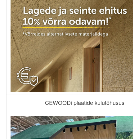
CEWOODi plaatide kulutõhusus