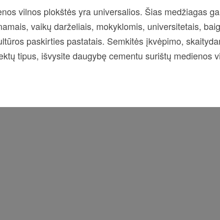
vilnos plokštės yra universalios. Šias medžiagas gali
namais, vaikų darželiais, mokyklomis, universitetais, bai
kultūros paskirties pastatais. Semkitės įkvėpimo, skaity
ektų tipus, išvysite daugybę cementu surištų medienos v