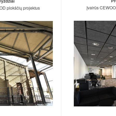
Pr
vyzdžiai
Įvairūs CEWOOD plokš
 plokščių projektus