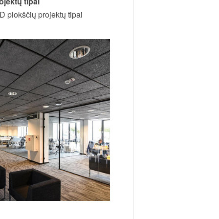
ojektų tipai
čių projektų tipai