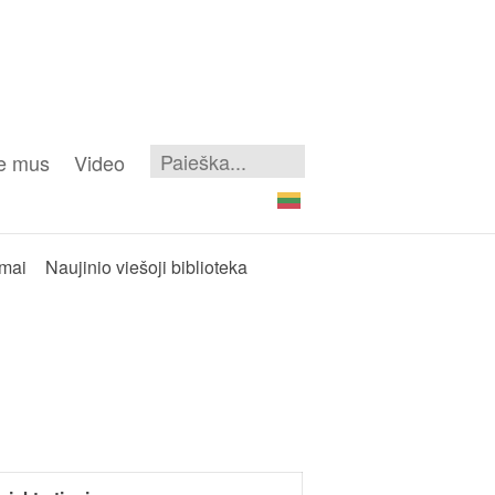
e mus
Video
ymai
Naujinio viešoji biblioteka