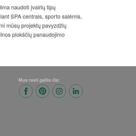
ma naudoti įvairių tipų
giant SPA centrais, sporto salėmis,
dami mūsų projektų pavyzdžių
ilnos plokščių panaudojimo
Mus rasti galite čia: