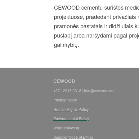
CEWOOD cementu surištos medienos 
projektuose, pradedant privačiais 
pramonės pastatais ir didžiuliais 
puslapį arba naršydami pagal proj
galimybių.
CEWOOD
+371 2916 3316 |
info@cewood.com
Privacy Policy
Human Rights Policy
Environmental Policy
Whistleblowing
Supplier Code of Ethics