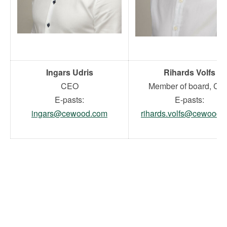
Ingars Udris
Rihards Volfs
CEO
Member of board, CF
E-pasts:
E-pasts:
ingars@cewood.com
rihards.volfs@cewood.