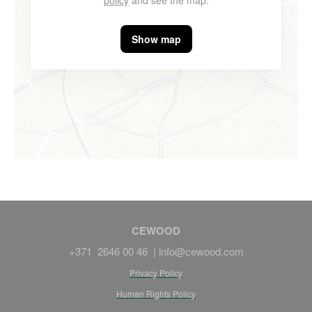
policy
and see the map.
Show map
CEWOOD
+371 2646 00 46 |
info@cewood.com
Privacy Policy
Human Rights Policy