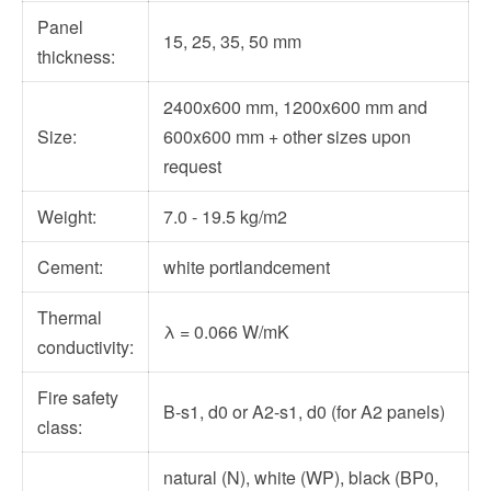
Panel
15, 25, 35, 50 mm
thickness:
2400x600 mm, 1200x600 mm and
Size:
600x600 mm + other sizes upon
request
Weight:
7.0 - 19.5 kg/m2
Cement:
white portlandcement
Thermal
λ
= 0.066 W/mK
conductivity:
Fire safety
B-s1, d0 or A2-s1, d0 (for A2 panels)
class:
natural (N), white (WP), black (BP0,