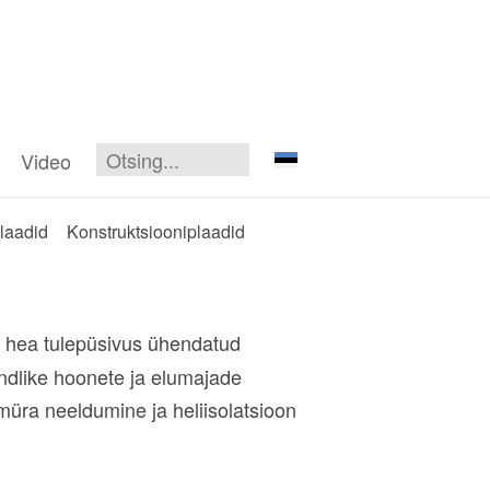
Video
laadid
Konstruktsiooniplaadid
on hea tulepüsivus ühendatud
ondlike hoonete ja elumajade
müra neeldumine ja heliisolatsioon