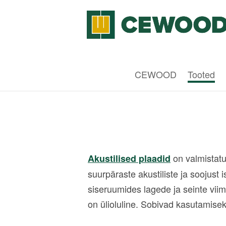
CEWOOD
Tooted
on valmistatu
Akustilised plaadid
suurpäraste akustiliste ja soojus
siseruumides lagede ja seinte vii
on ülioluline. Sobivad kasutamise