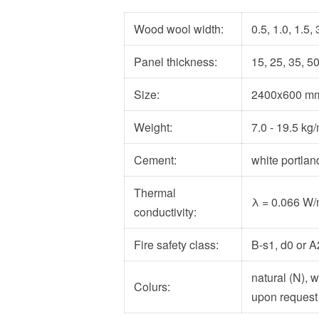
Wood wool width:
0.5, 1.0, 1.5
Panel thickness:
15, 25, 35, 
Size:
2400x600 mm
Weight:
7.0 - 19.5 kg
Cement:
white portla
Thermal
λ
= 0.066 W
conductivity:
Fire safety class:
B-s1, d0 or A
natural (N), 
Colurs:
upon request