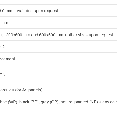
, 3.0 mm - available upon request
50 mm
, 1200x600 mm and 600x600 mm + other sizes upon request
/m2
ndcement
/mK
2-s1, d0 (for A2 panels)
white (WP), black (BP), grey (GP), natural painted (NP) + any co