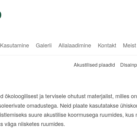
Kasutamine
Galerii
Allalaadimine
Kontakt
Meist
Akustilised plaadid
Disainp
d ökoloogilisest ja tervisele ohutust materjalist, milles 
t isoleerivate omadustega. Neid plaate kasutatakse ühisk
mistlemiseks suure akustilise koormusega ruumides, kus 
ks väga niisketes ruumides.