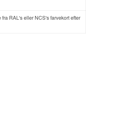
 fra RAL's eller NCS's farvekort efter
i sektionen 'Downloads'.
Følg os: