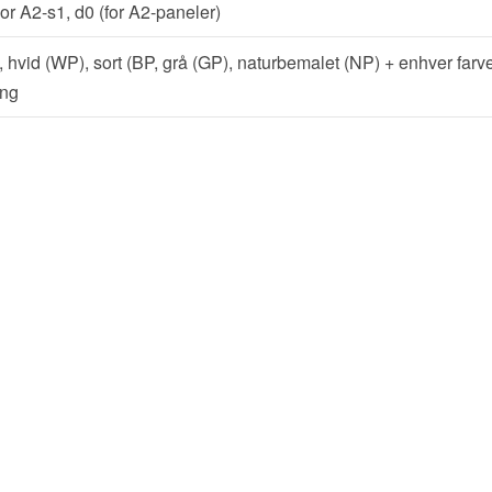
or A2-s1, d0 (for A2-paneler)
, hvid (WP), sort (BP, grå (GP), naturbemalet (NP) + enhver farve
ng
ke parametre for akustiske paneler og deres anvendelse 
ninger