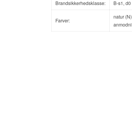
Brandsikkerhedsklasse:
B-s1, d0 
natur (N)
Farver:
anmodni
Se flere oplysninger om de teknis
CEWOOD
+371 2646 00 46 |
info@cewood.com
Politik vedrørende beskyttelse af personlige oplys
Menneskerettighedspolitik