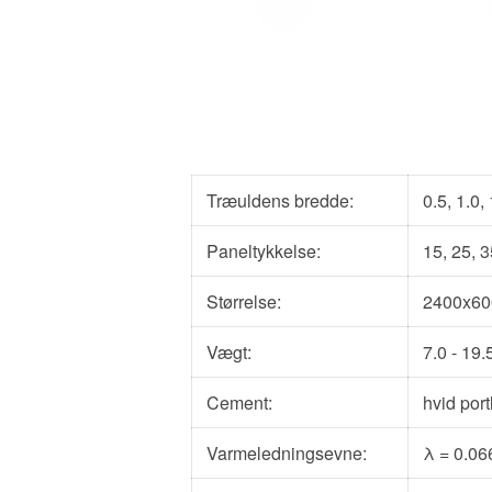
Træuldens bredde:
0.5, 1.0
Paneltykkelse:
15, 25, 
Størrelse:
2400x60
Vægt:
7.0 - 19
Cement:
hvid por
Varmeledningsevne:
λ
= 0.0