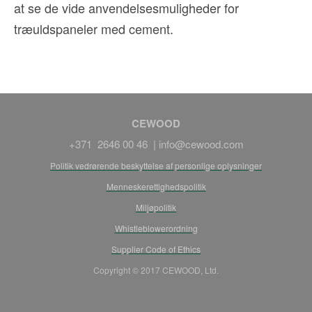
at se de vide anvendelsesmuligheder for
træuldspaneler med cement.
CEWOOD
+371 2646 00 46 |
info@cewood.com
Politik vedrørende beskyttelse af personlige oplysninger
Menneskerettighedspolitik
Miljøpolitik
Whistleblowerordning
Supplier Code of Ethics
Copyright © 2017 CEWOOD, Ltd.