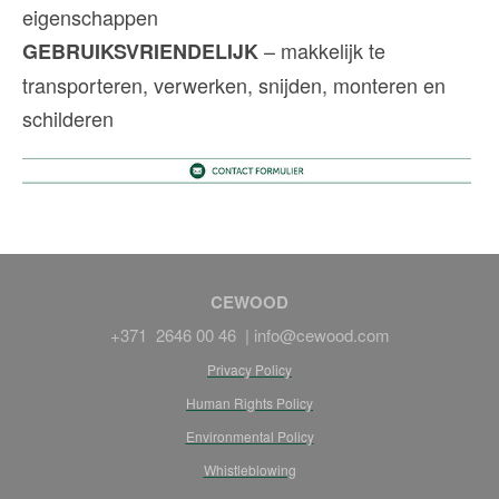
eigenschappen
– makkelijk te
GEBRUIKSVRIENDELIJK
transporteren, verwerken, snijden, monteren en
schilderen
CEWOOD
+371 2646 00 46 |
info@cewood.com
Privacy Policy
Human Rights Policy
Environmental Policy
Whistleblowing