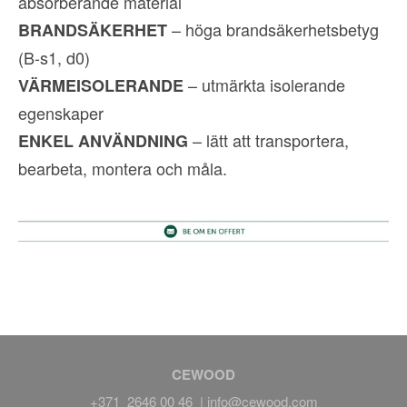
absorberande material
– höga brandsäkerhetsbetyg
BRANDSÄKERHET
(B-s1, d0)
– utmärkta isolerande
VÄRMEISOLERANDE
egenskaper
– lätt att transportera,
ENKEL ANVÄNDNING
bearbeta, montera och måla.
CEWOOD
+371 2646 00 46 |
info@cewood.com