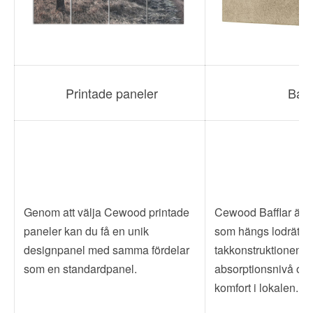
Printade paneler
Baff
Genom att välja Cewood printade
Cewood Bafflar är a
paneler kan du få en unik
som hängs lodrätt i
designpanel med samma fördelar
takkonstruktionen. 
som en standardpanel.
absorptionsnivå och
komfort i lokalen.