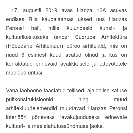
17. augustil 2019 avas Hanza 16A asuvas
endises Riia kaubajaamas uksed uus Hanzas
Peronsi hall, mille kujundasid kunsti- ja
kultuurikeskuseks ümber Sudruba Arhitektūra
(Hõbedane Arhitektuur) büroo arhitektid, mis on
nüüd 6 esimest kuud avatud olnud ja kus on
korraldatud erinevaid avalikkusele ja ettevõtetele
mõeldud üritusi.
Vana laohoone taastatud tellised, ajaloolise katuse
puitkonstruktsioonid ning muud
arhitektuurielemendid muudavad Hanzas Peronsi
interjööri põnevaks lavakujunduseks erinevate
kultuuri- ja meelelahutussündmuse jaoks.