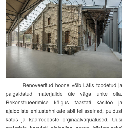
Renoveeritud hoone võib Lätis toodetud ja
paigaldatud materjalide üle väga uhke olla.
Rekonstrueerimise käigus taastati käsitöö ja
ajalooliste ehitustehnikate abil tellisseinad, puidust
katus ja kaarrööbaste orginaalvarjualused. Uusi
materjale kasutati ajaloolise hoone ‘riietamiseks’