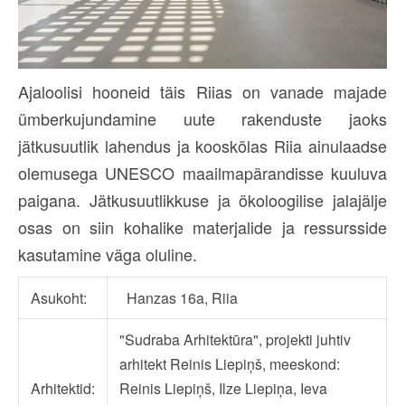
Ajaloolisi hooneid täis Riias on vanade majade
ümberkujundamine uute rakenduste jaoks
jätkusuutlik lahendus ja kooskõlas Riia ainulaadse
olemusega UNESCO maailmapärandisse kuuluva
paigana. Jätkusuutlikkuse ja ökoloogilise jalajälje
osas on siin kohalike materjalide ja ressursside
kasutamine väga oluline.
Asukoht:
Hanzas 16a, Riia
"Sudraba Arhitektūra", projekti juhtiv
arhitekt Reinis Liepiņš, meeskond:
Arhitektid:
Reinis Liepiņš, Ilze Liepiņa, Ieva