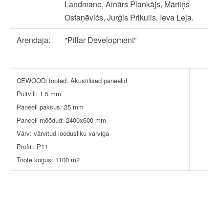
Landmane, Ainārs Plankājs, Mārtiņš
Ostaņēvičs, Jurģis Prikulis, Ieva Leja.
Arendaja:
"Pillar Development”
CEWOODi tooted: Akustilised paneelid
Puitvill: 1.5 mm
Paneeli paksus: 25 mm
Paneeli mõõdud: 2400x600 mm
Värv: värvitud loodusliku värviga
Profiil: P11
Toote kogus: 1100 m2