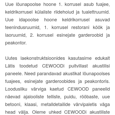
Uue lõunapoolse hoone 1. korrusel asub fuajee,
keldrikorrusel külaliste riidehoiud ja tualettruumid.
Uue idapoolse hoone keldrikorrusel asuvad
teenindusruumid, 1. korrusel restorani köök ja
laoruumid, 2. korrusel esinejate garderoobid ja
peakontor.
Uutes laekonstruktsioonides kasutasime edukalt
Lätis toodetud CEWOODi puitvillast akustilisi
paneele. Need parandavad akustikat lõunapoolses
fuajees, esinejate garderoobides ja peakontoris.
Loodusliku värviga kaetud CEWOOD paneelid
näevad ajalooliste telliste, puidu, rööbaste, uue
betooni, klaasi, metalldetailide värvipaletis väga
head välja. Oleme uhked CEWOODi akustiliste