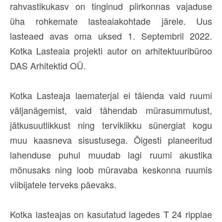
rahvastikukasv on tinginud piirkonnas vajaduse
üha rohkemate lasteaiakohtade järele. Uus
lasteaed avas oma uksed 1. Septembril 2022.
Kotka Lasteaia projekti autor on arhitektuuribüroo
DAS Arhitektid OÜ.
Kotka Lasteaja laematerjal ei täienda vaid ruumi
väljanägemist, vaid tähendab mürasummutust,
jätkusuutlikkust ning terviklikku sünergiat kogu
muu kaasneva sisustusega. Õigesti planeeritud
lahenduse puhul muudab lagi ruumi akustika
mõnusaks ning loob müravaba keskonna ruumis
viibijatele terveks päevaks.
Kotka lasteajas on kasutatud lagedes T 24 ripplae