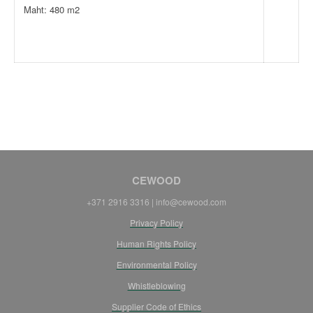
Maht: 480 m2
CEWOOD
+371 2916 3316 |
info@cewood.com
Privacy Policy
Human Rights Policy
Environmental Policy
Whistleblowing
Supplier Code of Ethics