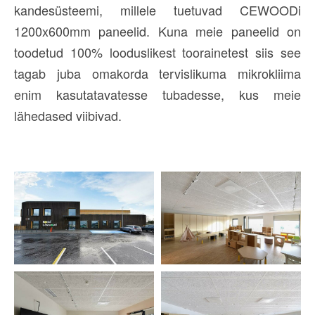
kandesüsteemi, millele tuetuvad CEWOODi
1200x600mm paneelid. Kuna meie paneelid on
toodetud 100% looduslikest toorainetest siis see
tagab juba omakorda tervislikuma mikrokliima
enim kasutatavatesse tubadesse, kus meie
lähedased viibivad.