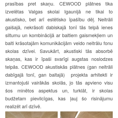
prasības pret skaņu. CEWOOD plātnes tika
izvelētas Valgas skolai Igaunijā ne tikai to
akustisko, bet arī estētisko īpašību dēļ. Neitrāli
gaišajā, nekrāsoti dabiskajā tonī tās telpā ienes
siltumu un kombinācijā ar baltiem gaismekļiem un
balti krāsotajām komunikācijām veido neitrālu fonu
skolas dzīvei. Savukārt, akustiski tās absorbē
skaņas, kas ir īpaši svarīgi augstas noslodzes
telpās. CEWOOD akustiskās plātnes (gan neitrāli
dabīgajā tonī, gan baltajā) projekta arhitekti ir
izmantojuši vairākās skolās, jo tās apvieno visu
šos minētos aspektus un, turklāt, ir skolas
budžetam pievilcīgas, kas ļauj šo risinājumu
realizēt arī dzīvē.