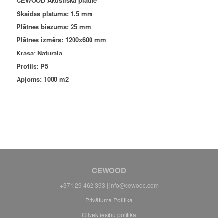
CEWOOD Akustiskā plātne
Skaidas platums: 1.5 mm
Plātnes biezums: 25 mm
Plātnes izmērs: 1200x600 mm
Krāsa: Naturāla
Profils: P5
Apjoms: 1000 m2
CEWOOD
+371 29 462 393 |
info@cewood.com
Privātuma Politika
Cilvēktiesību politika