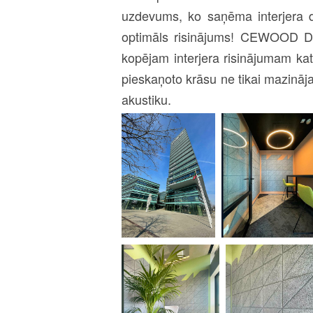
uzdevums, ko saņēma interjera d
optimāls risinājums! CEWOOD Diza
kopējam interjera risinājumam k
pieskaņoto krāsu ne tikai mazināja
akustiku.