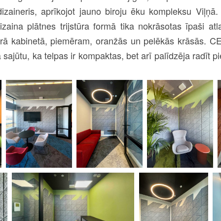
izaineris, aprīkojot jauno biroju ēku kompleksu Viļņā
ina plātnes trijstūra formā tika nokrāsotas īpaši atl
atrā kabinetā, piemēram, oranžās un pelēkās krāsās. 
 sajūtu, ka telpas ir kompaktas, bet arī palīdzēja radīt 