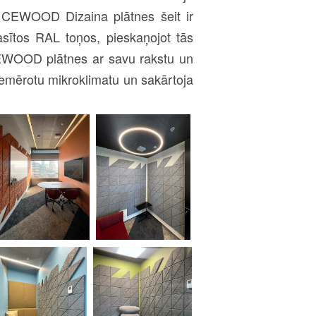
. CEWOOD Dizaina plātnes šeit ir
asītos RAL toņos, pieskaņojot tās
CEWOOD plātnes ar savu rakstu un
piemērotu mikroklimatu un sakārtoja