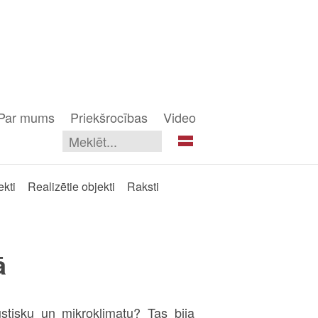
Par mums
Priekšrocības
Video
ekti
Realizētie objekti
Raksti
ā
stisku un mikroklimatu? Tas bija