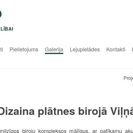
LĪBAI
ti
Pielietojums
Galerija
Lejupielādes
Kontakti
Proj
Dizaina plātnes birojā Viļņ
ilzīgos biroju kompleksos mājīgus, ar patīkamu aku