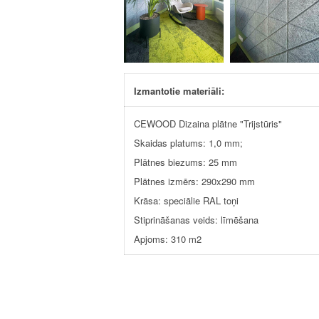
Izmantotie materiāli:
CEWOOD Dizaina plātne "Trijstūris"
Skaidas platums: 1,0 mm;
Plātnes biezums: 25 mm
Plātnes izmērs: 290x290 mm
Krāsa: speciālie RAL toņi
Stiprināšanas veids: līmēšana
Apjoms: 310 m2