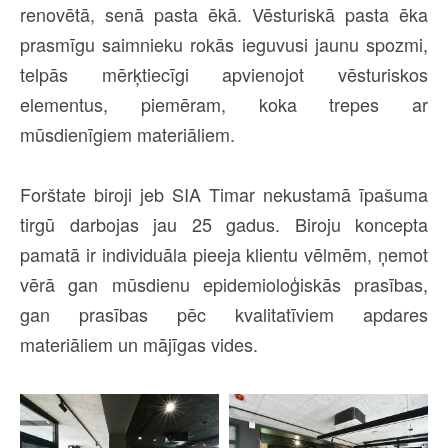
renovētā, senā pasta ēkā. Vēsturiskā pasta ēka
prasmīgu saimnieku rokās ieguvusi jaunu spozmi,
telpās mērķtiecīgi apvienojot vēsturiskos
elementus, piemēram, koka trepes ar
mūsdienīgiem materiāliem.
Forštate biroji jeb SIA Timar nekustamā īpašuma
tirgū darbojas jau 25 gadus. Biroju koncepta
pamatā ir individuāla pieeja klientu vēlmēm, ņemot
vērā gan mūsdienu epidemioloģiskās prasības,
gan prasības pēc kvalitatīviem apdares
materiāliem un mājīgas vides.