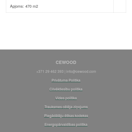
Apjoms: 470 m2
CEWOOD
+371 29 462 393 |
info@cewood.com
Privātuma Politika
Cilvēktiesību politika
Vides politika
Trauksmes cēlēja ziņojums
Piegādātāju ētikas kodekss
Energopārvaldības politika