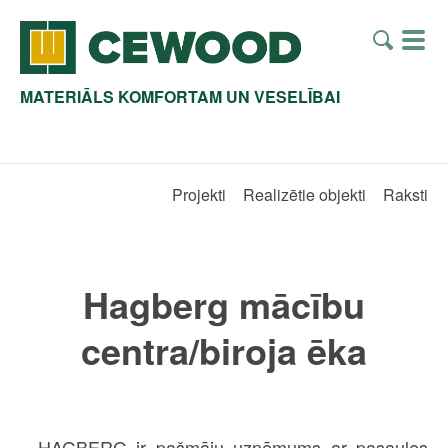
MATERIĀLS KOMFORTAM UN VESELĪBAI
Projekti
Realizētie objekti
Raksti
Hagberg mācību
centra/biroja ēka
HAGBERG ir pašmāju uzņēmums ar pasaules