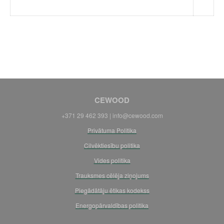
CEWOOD
+371 29 462 393 |
info@cewood.com
Privātuma Politika
Cilvēktiesību politika
Vides politika
Trauksmes cēlēja ziņojums
Piegādātāju ētikas kodekss
Energopārvaldības politika