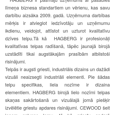
līmeņa biznesa standartiem un vērienu, kas savu
darbību aizsāka 2009. gadā. Uzņēmuma darbības
mērķis ir atvieglot iedzīvotāju un uzņēmumu
ikdienu, veidojot, attīstot un uzturot kvalitatīvu
dzīves telpu.Tā kā HAGBERG ir profesionāļi
kvalitatīvas telpas radīšanā, tāpēc jaunajā birojā
uzstādīti tikai augstākajām prasībām atbilstoši
risinājumi.
Telpās ir augsti griesti, industriāls dizains un dažādi
vizuāli neaizsegti industriāli elementi. Pie šādas
telpu specifikas, liela nozīme ir dizaina
elementiem. HAGBERG birojā lielo nozīmi telpas
skaņas sakārtošanā un vizuālajā jomā piešķir
izvēlētie griestu apdares risinājumi. CEWOOD šeit