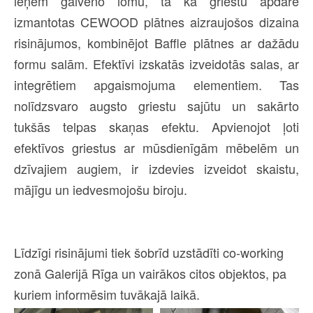
ieņem galveno lomu, tā kā griestu apdarē
izmantotas CEWOOD plātnes aizraujošos dizaina
risinājumos, kombinējot Baffle plātnes ar dažādu
formu salām. Efektīvi izskatās izveidotās salas, ar
integrētiem apgaismojuma elementiem. Tas
nolīdzsvaro augsto griestu sajūtu un sakārto
tukšās telpas skaņas efektu. Apvienojot ļoti
efektīvos griestus ar mūsdienīgām mēbelēm un
dzīvajiem augiem, ir izdevies izveidot skaistu,
mājīgu un iedvesmojošu biroju.
Līdzīgi risinājumi tiek šobrīd uzstādīti co-working
zonā Galerijā Rīga un vairākos citos objektos, pa
kuriem informēsim tuvākajā laikā.