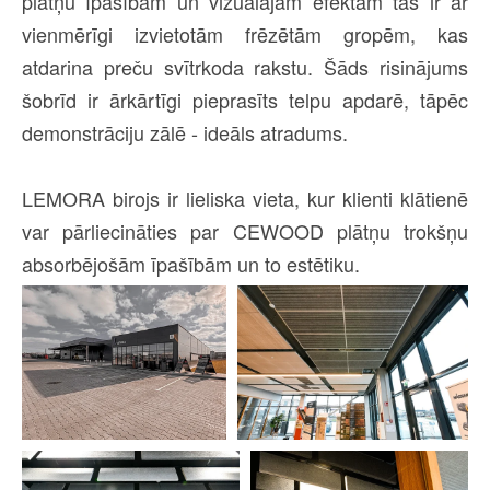
plātņu īpašībām un vizuālajam efektam tās ir ar
vienmērīgi izvietotām frēzētām gropēm, kas
atdarina preču svītrkoda rakstu. Šāds risinājums
šobrīd ir ārkārtīgi pieprasīts telpu apdarē, tāpēc
demonstrāciju zālē - ideāls atradums.
LEMORA birojs ir lieliska vieta, kur klienti klātienē
var pārliecināties par CEWOOD plātņu trokšņu
absorbējošām īpašībām un to estētiku.