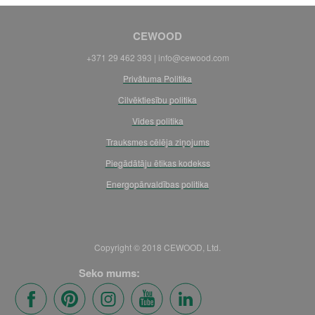
CEWOOD
+371 29 462 393 |
info@cewood.com
Privātuma Politika
Cilvēktiesību politika
Vides politika
Trauksmes cēlēja ziņojums
Piegādātāju ētikas kodekss
Energopārvaldības politika
Copyright © 2018 CEWOOD, Ltd.
Seko mums: