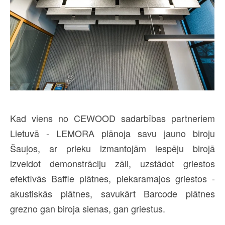
Kad viens no CEWOOD sadarbības partneriem
Lietuvā - LEMORA plānoja savu jauno biroju
Šauļos, ar prieku izmantojām iespēju birojā
izveidot demonstrāciju zāli, uzstādot griestos
efektīvās Baffle plātnes, piekaramajos griestos -
akustiskās plātnes, savukārt Barcode plātnes
grezno gan biroja sienas, gan griestus.