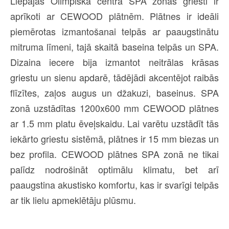
Liepājas Olimpiskā centra SPA zonas griesti ir
aprīkoti ar CEWOOD plātnēm. Plātnes ir ideāli
piemērotas izmantošanai telpās ar paaugstinātu
mitruma līmeni, tajā skaitā baseina telpās un SPA.
Dizaina iecere bija izmantot neitrālas krāsas
griestu un sienu apdarē, tādējādi akcentējot raibās
flīzītes, zaļos augus un džakuzi, baseinus. SPA
zonā uzstādītas 1200x600 mm CEWOOD plātnes
ar 1.5 mm platu ēveļskaidu. Lai varētu uzstādīt tās
iekārto griestu sistēmā, plātnes ir 15 mm biezas un
bez profila. CEWOOD plātnes SPA zonā ne tikai
palīdz nodrošināt optimālu klimatu, bet arī
paaugstina akustisko komfortu, kas ir svarīgi telpās
ar tik lielu apmeklētāju plūsmu.