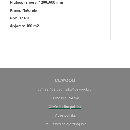
Plātnes izmērs: 1200x600 mm
Krāsa: Naturāla
Profils: P0
Apjoms: 180 m2
CEWOOD
+371 29 462 393 |
info@cewood.com
Privātuma Politika
Cilvēktiesību politika
Vides politika
Trauksmes cēlēja ziņojums