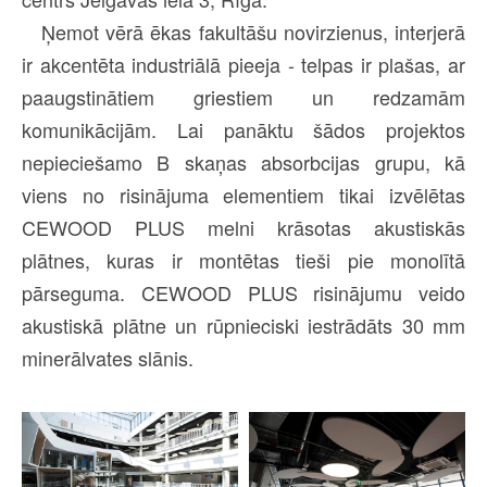
Ņemot vērā ēkas fakultāšu novirzienus, interjerā
ir akcentēta industriālā pieeja - telpas ir plašas, ar
paaugstinātiem griestiem un redzamām
komunikācijām. Lai panāktu šādos projektos
nepieciešamo B skaņas absorbcijas grupu, kā
viens no risinājuma elementiem tikai izvēlētas
CEWOOD PLUS melni krāsotas akustiskās
plātnes, kuras ir montētas tieši pie monolītā
pārseguma. CEWOOD PLUS risinājumu veido
akustiskā plātne un rūpnieciski iestrādāts 30 mm
minerālvates slānis.