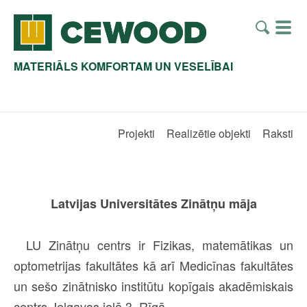
MATERIĀLS KOMFORTAM UN VESELĪBAI
Projekti
Realizētie objekti
Raksti
Latvijas Universitātes Zinātņu māja
LU Zinātņu centrs ir Fizikas, matemātikas un
optometrijas fakultātes kā arī Medicīnas fakultātes
un sešo zinātnisko institūtu kopīgais akadēmiskais
centrs Jelgavas ielā 3, Rīgā.