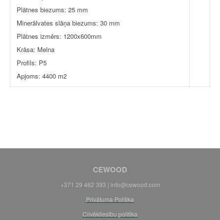
Plātnes biezums: 25 mm
Minerālvates slāņa biezums: 30 mm
Plātnes izmērs: 1200x600mm
Krāsa: Melna
Profils: P5
Apjoms: 4400 m2
CEWOOD
+371 29 462 393 |
info@cewood.com
Privātuma Politika
Cilvēktiesību politika