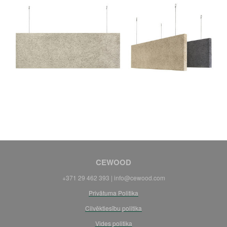
CEWOOD
+371 29 462 393 |
info@cewood.com
Privātuma Politika
Cilvēktiesību politika
Vides politika