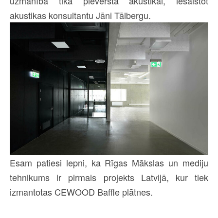
uzmanība tika pievērsta akustikai, iesaistot
akustikas konsultantu Jāni Tālbergu.
Esam patiesi lepni, ka Rīgas Mākslas un mediju
tehnikums ir pirmais projekts Latvijā, kur tiek
izmantotas CEWOOD Baffle plātnes.