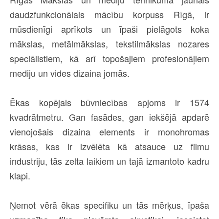
daudzfunkcionālais mācību korpuss Rīgā, ir
mūsdienīgi aprīkots un īpaši pielāgots koka
mākslas, metālmākslas, tekstilmākslas nozares
speciālistiem, kā arī topošajiem profesionāļiem
mediju un vides dizaina jomās.
Ēkas kopējais būvniecības apjoms ir 1574
kvadrātmetru. Gan fasādes, gan iekšējā apdarē
vienojošais dizaina elements ir monohromas
krāsas, kas ir izvēlēta kā atsauce uz filmu
industriju, tās zelta laikiem un tajā izmantoto kadru
klapi.
Ņemot vērā ēkas specifiku un tās mērķus, īpaša