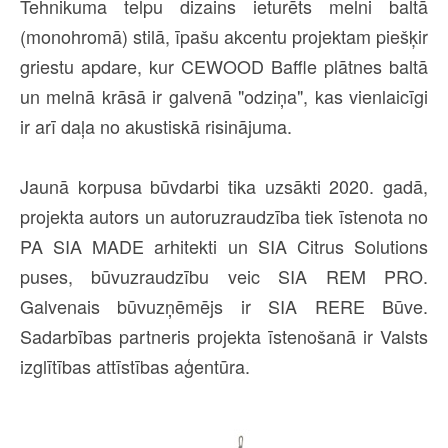
Tehnikuma telpu dizains ieturēts melni baltā
(monohromā) stilā, īpašu akcentu projektam piešķir
griestu apdare, kur CEWOOD Baffle plātnes baltā
un melnā krāsā ir galvenā "odziņa", kas vienlaicīgi
ir arī daļa no akustiskā risinājuma.
Jaunā korpusa būvdarbi tika uzsākti 2020. gadā,
projekta autors un autoruzraudzība tiek īstenota no
PA SIA MADE arhitekti un SIA Citrus Solutions
puses, būvuzraudzību veic SIA REM PRO.
Galvenais būvuzņēmējs ir SIA RERE Būve.
Sadarbības partneris projekta īstenošanā ir Valsts
izglītības attīstības aģentūra.