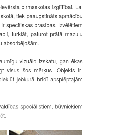
evērsta pirmsskolas izglītībai. Lai
skolā, tiek paaugstināts apmācību
ir specifiskas prasības, izvēlētiem
abli, turklāt, paturot prātā mazuļu
ņu absorbējošām.
 gaumīgu vizuālo izskatu, gan ēkas
gt visus šos mērķus. Objekts ir
piekļūt jebkurā brīdī apsplēptajām
švaldības speciālistiem, būvniekiem
ēt.