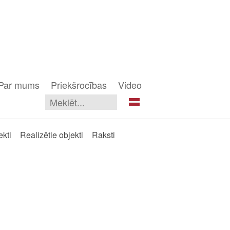
Par mums
Priekšrocības
Video
ekti
Realizētie objekti
Raksti