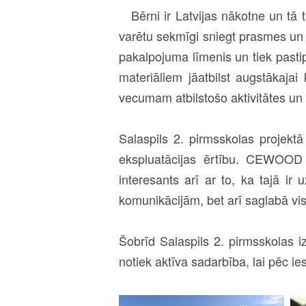
Bērni ir Latvijas nākotne un tā ti
varētu sekmīgi sniegt prasmes un
pakalpojuma līmenis un tiek pastip
materiāliem jāatbilst augstākajai 
vecumam atbilstošo aktivitātes un
Salaspils 2. pirmsskolas projektā
ekspluatācijas ērtību. CEWOOD 
interesants arī ar to, ka tajā ir
komunikācijām, bet arī saglabā v
Šobrīd Salaspils 2. pirmsskolas iz
notiek aktīva sadarbība, lai pēc i