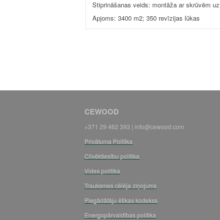
Stiprināšanas veids: montāža ar skrūvēm uz
Apjoms: 3400 m2; 350 revīzijas lūkas
CEWOOD
+371 29 462 393 |
info@cewood.com
Privātuma Politika
Cilvēktiesību politika
Vides politika
Trauksmes cēlēja ziņojums
Piegādātāju ētikas kodekss
Energopārvaldības politika