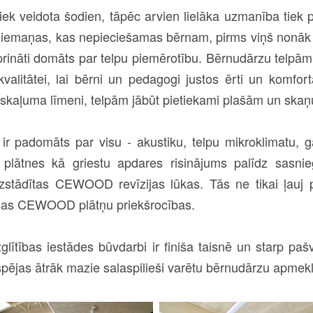
ek veidota šodien, tāpēc arvien lielāka uzmanība tiek pi
 iemaņas, kas nepieciešamas bērnam, pirms viņš nonāk 
rināti domāts par telpu piemērotību. Bērnudārzu telpām 
kvalitātei, lai bērni un pedagogi justos ērti un komfort
 skaļuma līmeni, telpām jābūt pietiekami plašām un ska
 ir padomāts par visu - akustiku, telpu mikroklimatu,
plātnes kā griestu apdares risinājums palīdz sasnie
 uzstādītas CEWOOD revīzijas lūkas. Tās ne tikai ļauj 
isas CEWOOD plātņu priekšrocības.
glītības iestādes būvdarbi ir finiša taisnē un starp pa
espējas ātrāk mazie salaspilieši varētu bērnudārzu apmekl