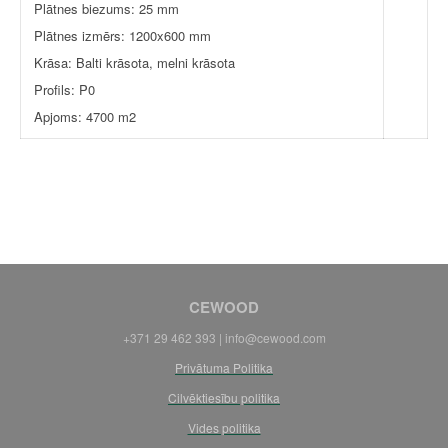
Plātnes biezums: 25 mm
Plātnes izmērs: 1200x600 mm
Krāsa: Balti krāsota, melni krāsota
Profils: P0
Apjoms: 4700 m2
CEWOOD
+371 29 462 393 |
info@cewood.com
Privātuma Politika
Cilvēktiesību politika
Vides politika