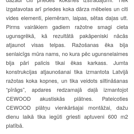
izgatavotas arī priedes koka dārza mēbeles un citi
vides elementi, piemēram, laipas, sētas daļas utt.
Pirms vairākiem gadiem ražotne smagi cieta
ugunsgrēkā, kā rezultātā pakāpeniski nācās
atjaunot visas telpas. Ražošanas ēka bija
senlaicīgs mūra nams, no kura pēc ugunsnelaimes
bija pāri palicis tikai ēkas karkass. Jumta
konstrukcijas atjaunošanai tika izmantota Latvijā
ražotas koka kopnes, un tika veidots siltināšanas
“pīrāgs”, apdares redzamajā daļā izmantojot
CEWOOD akustiskās plātnes. Pateicoties
CEWOOD plātņu vienkāršajai montāžai, dažu
dienu laikā tika iegūti griesti aptuveni 600 m2
platībā.