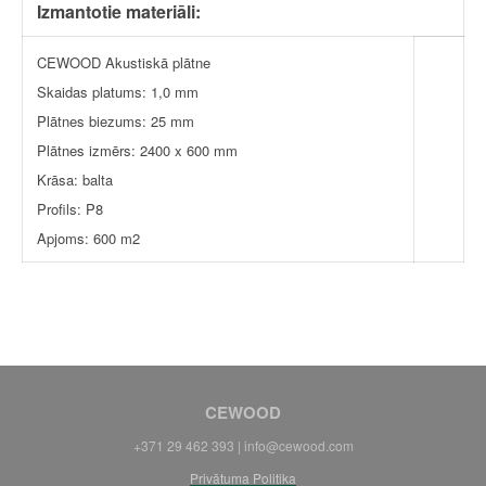
Izmantotie materiāli:
CEWOOD Akustiskā plātne
Skaidas platums: 1,0 mm
Plātnes biezums: 25 mm
Plātnes izmērs: 2400 x 600 mm
Krāsa: balta
Profils: P8
Apjoms: 600 m2
CEWOOD
+371 29 462 393 |
info@cewood.com
Privātuma Politika