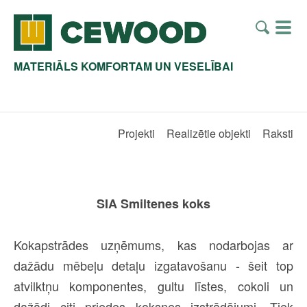
MATERIĀLS KOMFORTAM UN VESELĪBAI
Projekti
Realizētie objekti
Raksti
SIA Smiltenes koks
Kokapstrādes uzņēmums, kas nodarbojas ar
dažādu mēbeļu detaļu izgatavošanu - šeit top
atvilktņu komponentes, gultu līstes, cokoli un
dažādi citi priedes koksnes izstrādājumi. Tiek