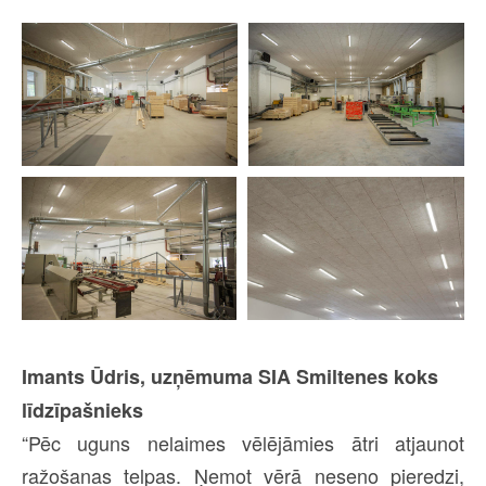
Imants Ūdris, uzņēmuma SIA Smiltenes koks
līdzīpašnieks
“Pēc uguns nelaimes vēlējāmies ātri atjaunot
ražošanas telpas. Ņemot vērā neseno pieredzi,