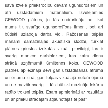
savā izvēlē priekšrocību devām ugunsdrošiem un
ātri uzstādāmiem materiāliem. Izvēlējāmies
CEWOOD plātnes, jo tās nodrošināja ne tikai
mums tik svarīgo ugunsdrošības līmeni, bet arī
būtiski uzlaboja darba vidi. Ražošanas telpās
manāmi samazinājās akustiskā slodze, turklāt
plātnes griestos izskatās vizuāli pievilcīgi, tas ir
svarīgi maniem darbiniekiem, kas katru dienu
strādā uzņēmumā Smiltenes koks. CEWOOD
plātnes apliecināja sevi gan uzstādīšanas ātruma
un ērtuma ziņā, gan telpas vizuālajā noformējumā
un ne mazāk svarīgi – tās būtiski mazināja iekārtu
radīto troksni telpās. Esam apmierināti ar rezultātu
un ar prieku strādājam atjaunotajās telpās”