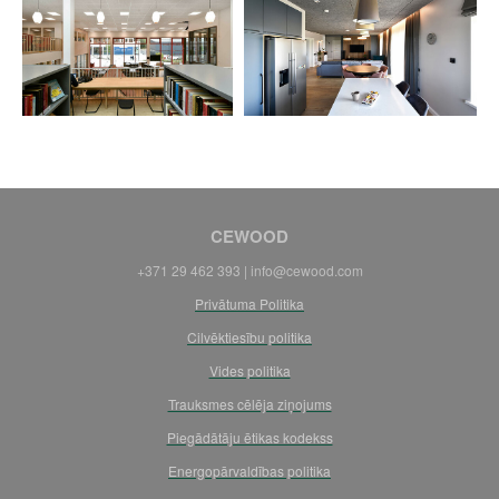
CEWOOD
+371 29 462 393 |
info@cewood.com
Privātuma Politika
Cilvēktiesību politika
Vides politika
Trauksmes cēlēja ziņojums
Piegādātāju ētikas kodekss
Energopārvaldības politika