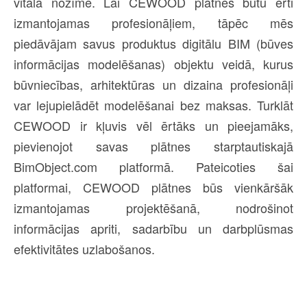
vitāla nozīme. Lai CEWOOD plātnes būtu ērti
izmantojamas profesionāļiem, tāpēc mēs
piedāvājam savus produktus digitālu BIM (būves
informācijas modelēšanas) objektu veidā, kurus
būvniecības, arhitektūras un dizaina profesionāļi
var lejupielādēt modelēšanai bez maksas. Turklāt
CEWOOD ir kļuvis vēl ērtāks un pieejamāks,
pievienojot savas plātnes starptautiskajā
BimObject.com platformā. Pateicoties šai
platformai, CEWOOD plātnes būs vienkāršāk
izmantojamas projektēšanā, nodrošinot
informācijas apriti, sadarbību un darbplūsmas
efektivitātes uzlabošanos.