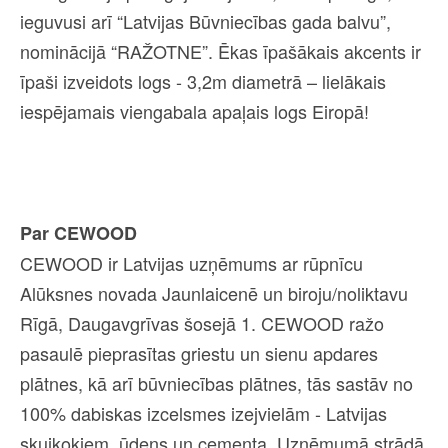
ieguvusi arī “Latvijas Būvniecības gada balvu”,
nominācijā “RAŽOTNE”. Ēkas īpašākais akcents ir
īpaši izveidots logs - 3,2m diametrā – lielākais
iespējamais viengabala apaļais logs Eiropā!
Par CEWOOD
CEWOOD ir Latvijas uzņēmums ar rūpnīcu
Alūksnes novada Jaunlaicenē un biroju/noliktavu
Rīgā, Daugavgrīvas šosejā 1. CEWOOD ražo
pasaulē pieprasītas griestu un sienu apdares
plātnes, kā arī būvniecības plātnes, tās sastāv no
100% dabiskas izcelsmes izejvielām - Latvijas
skujkokiem, ūdens un cementa. Uzņēmumā strādā