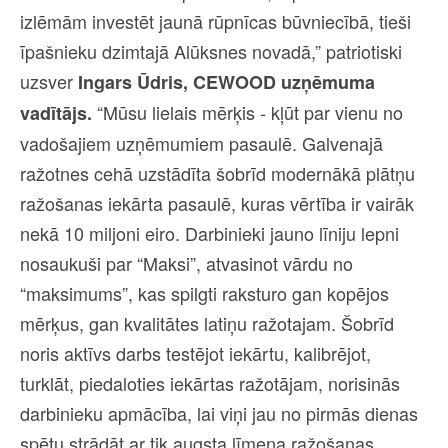
izlēmām investēt jaunā rūpnīcas būvniecībā, tieši
īpašnieku dzimtajā Alūksnes novadā,” patriotiski
uzsver
Ingars Ūdris, CEWOOD uzņēmuma
“Mūsu lielais mērķis - kļūt par vienu no
vadītājs.
vadošajiem uzņēmumiem pasaulē. Galvenajā
ražotnes cehā uzstādīta šobrīd modernākā plātņu
ražošanas iekārta pasaulē, kuras vērtība ir vairāk
nekā 10 miljoni eiro. Darbinieki jauno līniju lepni
nosaukuši par “Maksi”, atvasinot vārdu no
“maksimums”, kas spilgti raksturo gan kopējos
mērķus, gan kvalitātes latiņu ražotajam. Šobrīd
noris aktīvs darbs testējot iekārtu, kalibrējot,
turklāt, piedaloties iekārtas ražotājam, norisinās
darbinieku apmācība, lai viņi jau no pirmās dienas
spētu strādāt ar tik augsta līmeņa ražošanas