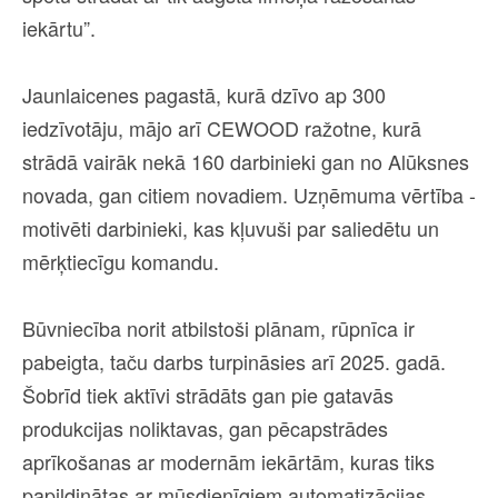
iekārtu”.
Jaunlaicenes pagastā, kurā dzīvo ap 300
iedzīvotāju, mājo arī CEWOOD ražotne, kurā
strādā vairāk nekā 160 darbinieki gan no Alūksnes
novada, gan citiem novadiem. Uzņēmuma vērtība -
motivēti darbinieki, kas kļuvuši par saliedētu un
mērķtiecīgu komandu.
Būvniecība norit atbilstoši plānam, rūpnīca ir
pabeigta, taču darbs turpināsies arī 2025. gadā.
Šobrīd tiek aktīvi strādāts gan pie gatavās
produkcijas noliktavas, gan pēcapstrādes
aprīkošanas ar modernām iekārtām, kuras tiks
papildinātas ar mūsdienīgiem automatizācijas