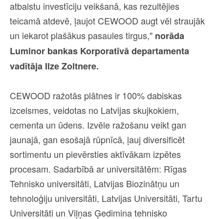
atbalstu investīciju veikšanā, kas rezultējies
teicamā atdevē, ļaujot CEWOOD augt vēl straujāk
un iekarot plašākus pasaules tirgus,"
norāda
Luminor bankas Korporatīvā departamenta
vadītāja Ilze Zoltnere.
CEWOOD ražotās plātnes ir 100% dabiskas
izcelsmes, veidotas no Latvijas skujkokiem,
cementa un ūdens. Izvēle ražošanu veikt gan
jaunajā, gan esošajā rūpnīcā, ļauj diversificēt
sortimentu un pievērsties aktīvākam izpētes
procesam. Sadarbībā ar universitātēm: Rīgas
Tehnisko universitāti, Latvijas Biozinātņu un
tehnoloģiju universitāti, Latvijas Universitāti, Tartu
Universitāti un Viļņas Ģedimina tehnisko