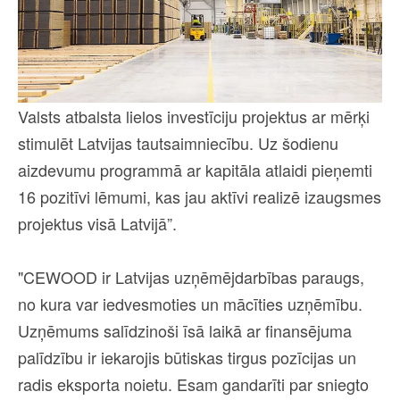
Valsts atbalsta lielos investīciju projektus ar mērķi
stimulēt Latvijas tautsaimniecību. Uz šodienu
aizdevumu programmā ar kapitāla atlaidi pieņemti
16 pozitīvi lēmumi, kas jau aktīvi realizē izaugsmes
projektus visā Latvijā”.
"CEWOOD ir Latvijas uzņēmējdarbības paraugs,
no kura var iedvesmoties un mācīties uzņēmību.
Uzņēmums salīdzinoši īsā laikā ar finansējuma
palīdzību ir iekarojis būtiskas tirgus pozīcijas un
radis eksporta noietu. Esam gandarīti par sniegto