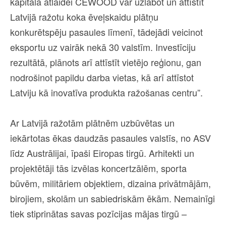
kapitāla atlaidei CEWOOD var uzlabot un attīstīt
Latvijā ražotu koka ēveļskaidu plātņu
konkurētspēju pasaules līmenī, tādejādi veicinot
eksportu uz vairāk nekā 30 valstīm. Investīciju
rezultātā, plānots arī attīstīt vietējo reģionu, gan
nodrošinot papildu darba vietas, kā arī attīstot
Latviju kā inovatīva produkta ražošanas centru”.
Ar Latvijā ražotām plātnēm uzbūvētas un
iekārtotas ēkas daudzās pasaules valstīs, no ASV
līdz Austrālijai, īpaši Eiropas tirgū. Arhitekti un
projektētāji tās izvēlas koncertzālēm, sporta
būvēm, militāriem objektiem, dizaina privātmājām,
birojiem, skolām un sabiedriskām ēkām. Nemainīgi
tiek stiprinātas savas pozīcijas mājas tirgū –