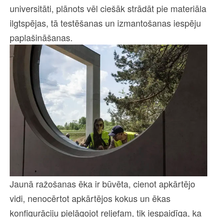
universitāti, plānots vēl ciešāk strādāt pie materiāla
ilgtspējas, tā testēšanas un izmantošanas iespēju
paplašināšanas.
Jaunā ražošanas ēka ir būvēta, cienot apkārtējo
vidi, nenocērtot apkārtējos kokus un ēkas
konfigurāciju pielāgojot reljefam, tik iespaidīga, ka