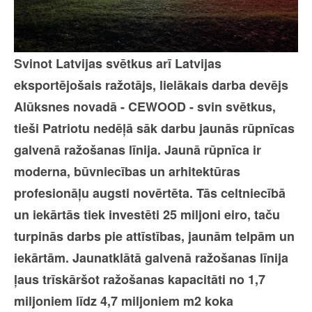
Svinot Latvijas svētkus arī Latvijas
eksportējošais ražotājs, lielākais darba devējs
Alūksnes novadā - CEWOOD - svin svētkus,
tieši Patriotu nedēļā sāk darbu jaunās rūpnīcas
galvenā ražošanas līnija. Jaunā rūpnīca ir
moderna, būvniecības un arhitektūras
profesionāļu augsti novērtēta. Tās celtniecībā
un iekārtās tiek investēti 25 miljoni eiro, taču
turpinās darbs pie attīstības, jaunām telpām un
iekārtām. Jaunatklātā galvenā ražošanas līnija
ļaus trīskāršot ražošanas kapacitāti no 1,7
miljoniem līdz 4,7 miljoniem m2 koka