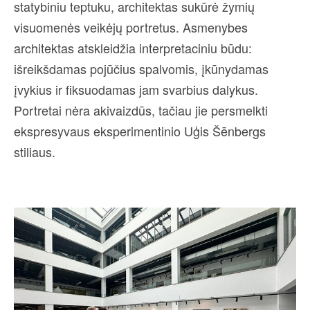
statybiniu teptuku, architektas sukūrė žymių
visuomenės veikėjų portretus. Asmenybes
architektas atskleidžia interpretaciniu būdu:
išreikšdamas pojūčius spalvomis, įkūnydamas
įvykius ir fiksuodamas jam svarbius dalykus.
Portretai nėra akivaizdūs, tačiau jie persmelkti
ekspresyvaus eksperimentinio Uģis Šēnbergs
stiliaus.