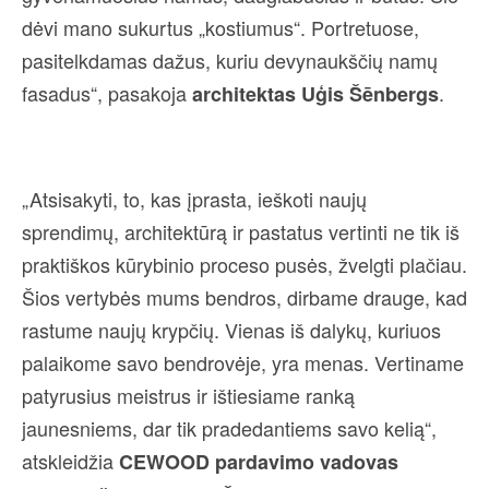
dėvi mano sukurtus „kostiumus“. Portretuose,
pasitelkdamas dažus, kuriu devynaukščių namų
fasadus“, pasakoja
.
architektas Uģis Šēnbergs
„Atsisakyti, to, kas įprasta, ieškoti naujų
sprendimų, architektūrą ir pastatus vertinti ne tik iš
praktiškos kūrybinio proceso pusės, žvelgti plačiau.
Šios vertybės mums bendros, dirbame drauge, kad
rastume naujų krypčių. Vienas iš dalykų, kuriuos
palaikome savo bendrovėje, yra menas. Vertiname
patyrusius meistrus ir ištiesiame ranką
jaunesniems, dar tik pradedantiems savo kelią“,
atskleidžia
CEWOOD pardavimo vadovas