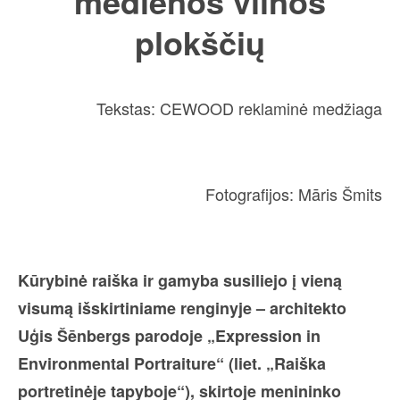
medienos vilnos
plokščių
Tekstas: CEWOOD reklaminė medžiaga
Fotografijos: Māris Šmits
Kūrybinė raiška ir gamyba susiliejo į vieną
visumą išskirtiniame renginyje – architekto
Uģis Šēnbergs parodoje „Expression in
Environmental Portraiture“ (liet. „Raiška
portretinėje tapyboje“), skirtoje menininko