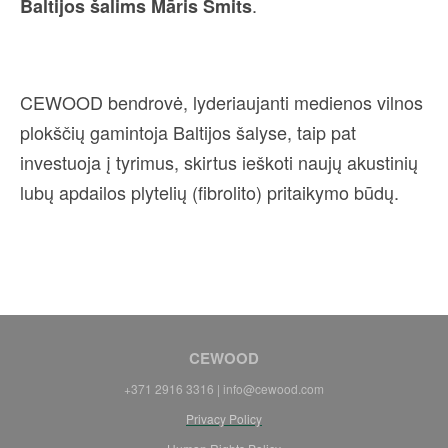
.
Baltijos šalims Māris Šmits
CEWOOD bendrovė, lyderiaujanti medienos vilnos
plokščių gamintoja Baltijos šalyse, taip pat
investuoja į tyrimus, skirtus ieškoti naujų akustinių
lubų apdailos plytelių (fibrolito) pritaikymo būdų.
CEWOOD
+371 2916 3316 |
info@cewood.com
Privacy Policy