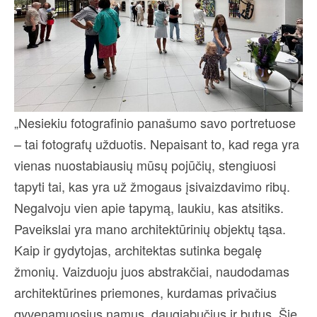
„Nesiekiu fotografinio panašumo savo portretuose
– tai fotografų užduotis. Nepaisant to, kad rega yra
vienas nuostabiausių mūsų pojūčių, stengiuosi
tapyti tai, kas yra už žmogaus įsivaizdavimo ribų.
Negalvoju vien apie tapymą, laukiu, kas atsitiks.
Paveikslai yra mano architektūrinių objektų tąsa.
Kaip ir gydytojas, architektas sutinka begalę
žmonių. Vaizduoju juos abstrakčiai, naudodamas
architektūrines priemones, kurdamas privačius
gyvenamuosius namus, daugiabučius ir butus. Šie